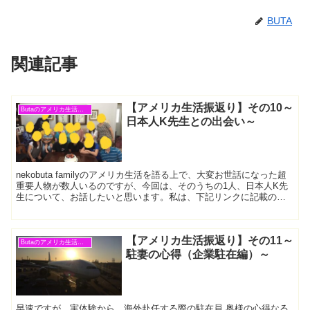
BUTA
関連記事
【アメリカ生活振返り】その10～
Butaのアメリカ生活振返り
日本人K先生との出会い～
nekobuta familyのアメリカ生活を語る上で、大変お世話になった超
重要人物が数人いるのですが、今回は、そのうちの1人、日本人K先
生について、お話したいと思います。私は、下記リンクに記載の通
り、アメリカで大変お世話になった現地の方々...
【アメリカ生活振返り】その11～
Butaのアメリカ生活振返り
駐妻の心得（企業駐在編）～
早速ですが、実体験から、海外赴任する際の駐在員 奥様の心得なる