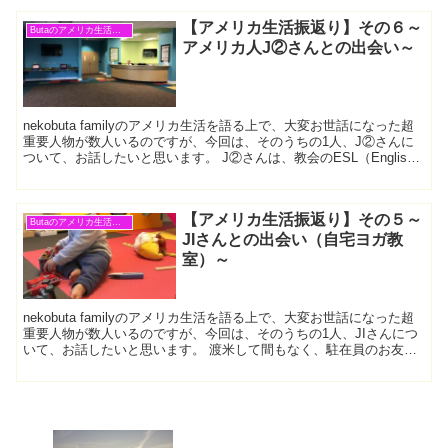
【アメリカ生活振返り】その６～
Butaのアメリカ生活振返り
アメリカ人J②さんとの出会い～
nekobuta familyのアメリカ生活を語る上で、大変お世話になった超
重要人物が数人いるのですが、今回は、そのうちの1人、J②さんに
ついて、お話したいと思います。 J②さんは、教会のESL（English
as a second La...
【アメリカ生活振返り】その５～
Butaのアメリカ生活振返り
JIさんとの出会い（自宅ヨガ教
室）～
nekobuta familyのアメリカ生活を語る上で、大変お世話になった超
重要人物が数人いるのですが、今回は、そのうちの1人、JIさんにつ
いて、お話したいと思います。 渡米して間もなく、駐在員のお友達
ができ、お話すると、絶対に聞かれる「日...