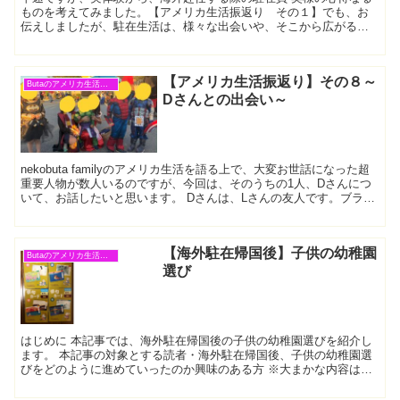
ものを考えてみました。【アメリカ生活振返り その１】でも、お
伝えしましたが、駐在生活は、様々な出会いや、そこから広がるド
ラマがあります。それは、一人ひとり、または、各家族によって...
【アメリカ生活振返り】その８～
Butaのアメリカ生活振返り
Dさんとの出会い～
nekobuta familyのアメリカ生活を語る上で、大変お世話になった超
重要人物が数人いるのですが、今回は、そのうちの1人、Dさんにつ
いて、お話したいと思います。 Dさんは、Lさんの友人です。ブラジ
ル出身の方で、とっても愛溢れる陽気な方...
【海外駐在帰国後】子供の幼稚園
Butaのアメリカ生活振返り
選び
はじめに 本記事では、海外駐在帰国後の子供の幼稚園選びを紹介し
ます。 本記事の対象とする読者・海外駐在帰国後、子供の幼稚園選
びをどのように進めていったのか興味のある方 ※大まかな内容は下
の目次をご覧ください。気になる見出しにジャンプ可能です...