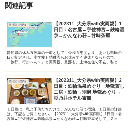
関連記事
【202311_大分県with実両親】1
旅行記（国内）
日目：名古屋→宇佐神宮→鉄輪温
泉→かんなわ荘→甘味茶屋
愛知県の休み方改革の一環として、令和５年度より、あいち県民の
日が制定され、小学校も幼稚園もお休みで４連休となったので、
「旅行、行かへん？」と実両親。旦那も、上海在住で不在。私と子
供たちは、４連休は、特に予定なしだったので、両親と一緒に、大
分...
【202311_大分県with実両親】2
旅行記（国内）
日目：鉄輪温泉めぐり→地獄蒸し
工房・鉄輪→別府 地獄めぐり→
杉乃井ホテル宙館
１日目は、私と子供たちだけで、かんなわ荘で宿泊。１日目の詳細
は、下記をご覧ください。【202311_大分県with実両親】1日目：名
古屋→宇佐神宮→鉄輪温泉→かんなわ荘→甘味茶屋そして、２日目
は、心待ちにしていた両親との再会！ かんなわ荘で...