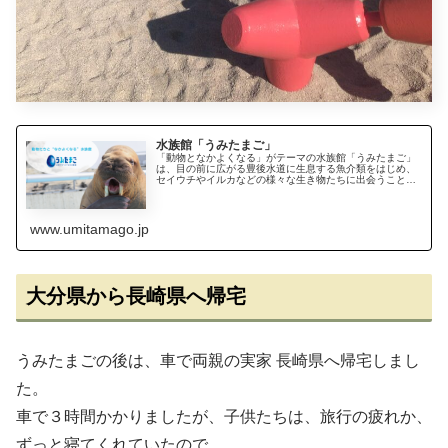
水族館「うみたまご」
「動物となかよくなる」がテーマの水族館「うみたまご」
は、目の前に広がる豊後水道に生息する魚介類をはじめ、
セイウチやイルカなどの様々な生き物たちに出会うことが
できます。
www.umitamago.jp
大分県から長崎県へ帰宅
うみたまごの後は、車で両親の実家 長崎県へ帰宅しまし
た。
車で３時間かかりましたが、子供たちは、旅行の疲れか、
ずっと寝てくれていたので、