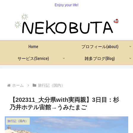
Enjoy your life!
Home
プロフィール(about)
サービス(Service)
雑多ブログ(Blog)
ホーム
旅行記（国内）
【202311_大分県with実両親】3日目：杉
乃井ホテル宙館→うみたまご
旅行記（国内）