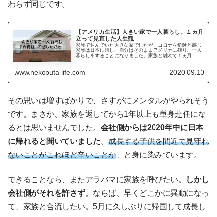
わらず同じです。
【アメリカ生活】大きい家で一人暮らし。１ヵ月
立って見直した人生観
家族で住んでいた大きな家でしたが、コロナを危険と感じ
家族は日本に帰し、自分はそのままアメリカに残り、一人
暮らしをすることになりました。家族と離れて１ヵ月、今
まで落ち着いて考えることができなかった仕事、家庭、人
生など様々なことを考えるようになりました。
www.nekobuta-life.com
2020.09.10
その思いは増すばかりで、さすがにメンタルがやられそう
です。まさか、家族を返してから1年以上も単身赴任にな
るとは思いませんでした。
会社側からは2020年中に日本
に帰れると聞いていました
。
成長する子供を間近で見守れ
ないことがこれほど辛いことか
、と身に染みています。
できることなら、またアラバマに家族を呼びたい。
しかし
会社側がそれを許さず
。ならば、早くどこかに異動になっ
て、家族と合流したい。5月に久しぶりに帰国して成長し