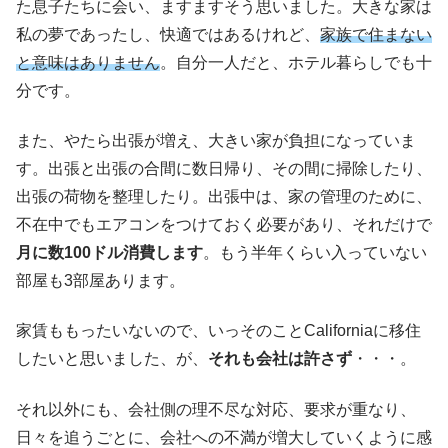
た息子たちに会い、ますますそう思いました。大きな家は
私の夢であったし、快適ではあるけれど、
家族で住まない
と意味はありません
。自分一人だと、ホテル暮らしでも十
分です。
また、やたら出張が増え、大きい家が負担になっていま
す。出張と出張の合間に数日帰り、その間に掃除したり、
出張の荷物を整理したり。出張中は、家の管理のために、
不在中でもエアコンをつけておく必要があり、それだけで
月に数100ドル消費します
。もう半年くらい入っていない
部屋も3部屋あります。
家賃ももったいないので、いっそのことCaliforniaに移住
したいと思いました、が、
それも会社は許さず
・・・。
それ以外にも、会社側の理不尽な対応、要求が重なり、
日々を追うごとに、会社への不満が増大していくように感