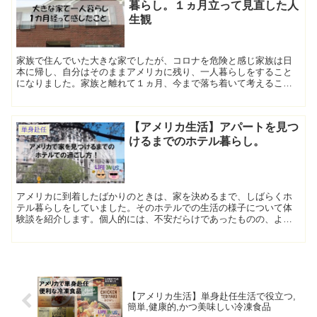
暮らし。１ヵ月立って見直した人
生観
家族で住んでいた大きな家でしたが、コロナを危険と感じ家族は日
本に帰し、自分はそのままアメリカに残り、一人暮らしをすること
になりました。家族と離れて１ヵ月、今まで落ち着いて考えること
ができなかった仕事、家庭、人生など様々なことを考えるようにな
りました。
【アメリカ生活】アパートを見つ
単身赴任
けるまでのホテル暮らし。
アメリカに到着したばかりのときは、家を決めるまで、しばらくホ
テル暮らしをしていました。そのホテルでの生活の様子について体
験談を紹介します。個人的には、不安だらけであったものの、よい
アメリカ生活のスタートをきれたと思っています。
【アメリカ生活】単身赴任生活で役立つ,
簡単,健康的,かつ美味しい冷凍食品